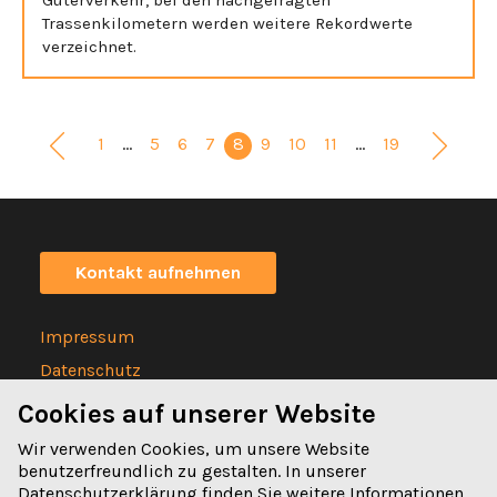
Trassenkilometern werden weitere Rekordwerte
verzeichnet.
1
…
5
6
7
8
9
10
11
…
19
Kontakt aufnehmen
Impressum
Datenschutz
Statuten
Cookies auf unserer Website
Wir verwenden Cookies, um unsere Website
benutzerfreundlich zu gestalten. In unserer
Datenschutzerklärung
finden Sie weitere Informationen