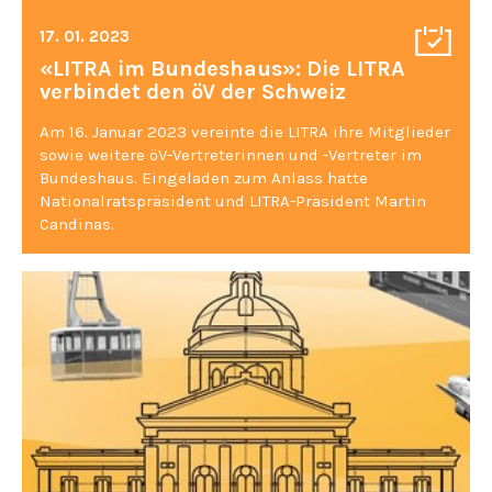
17. 01. 2023
«LITRA im Bundeshaus»: Die LITRA
verbindet den öV der Schweiz
Am 16. Januar 2023 vereinte die LITRA ihre Mitglieder
sowie weitere öV-Vertreterinnen und -Vertreter im
Bundeshaus. Eingeladen zum Anlass hatte
Nationalratspräsident und LITRA-Präsident Martin
Candinas.