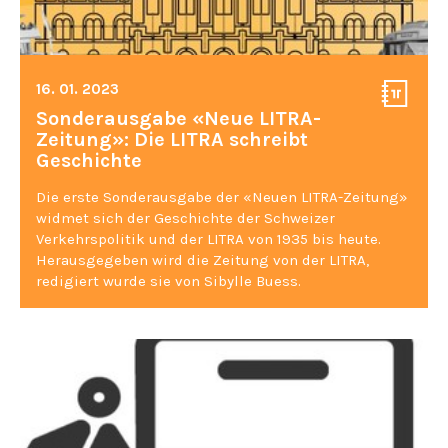
16. 01. 2023
Sonderausgabe «Neue LITRA-
Zeitung»: Die LITRA schreibt
Geschichte
Die erste Sonderausgabe der «Neuen LITRA-Zeitung»
widmet sich der Geschichte der Schweizer
Verkehrspolitik und der LITRA von 1935 bis heute.
Herausgegeben wird die Zeitung von der LITRA,
redigiert wurde sie von Sibylle Buess.