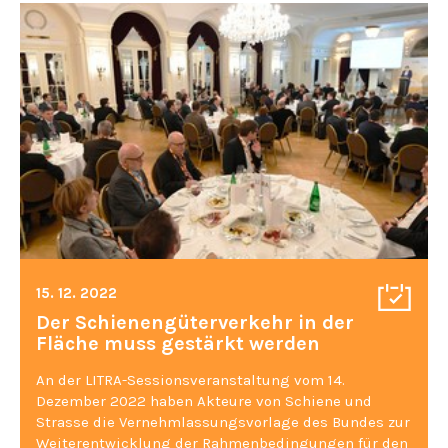
15. 12. 2022
Der Schienengüterverkehr in der
Fläche muss gestärkt werden
An der LITRA-Sessionsveranstaltung vom 14.
Dezember 2022 haben Akteure von Schiene und
Strasse die Vernehmlassungsvorlage des Bundes zur
Weiterentwicklung der Rahmenbedingungen für den