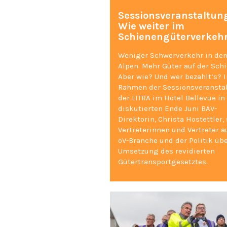
Sessionsveranstaltun
Wie weiter im
Schienengüterverkeh
Weniger Schwerverkehr in de
Alpen. Mehr Güter auf der Schi
Aber wie? Und wer bezahlt’s? 
Rahmen der Sessionsveransta
der LITRA im Hotel Bellevue in
diskutierten Ende Juni BAV-
Direktorin, Christa Hostettler,
Vertreterinnen und Vertreter a
öV-Branche und der Politik übe
Umsetzung des revidierten
Gütertransportgesetztes.