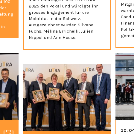
d 100
Mitgl
2025 den Pokal und würdigte ihr
der
warnt
grosses Engagement für die
taltung
Candi
Mobilität in der Schweiz.
Finan
Ausgezeichnet wurden Silvano
in.
Polit
Fuchs, Mélina Errichelli, Julien
gemei
Nippel und Ann Hesse.
30. 0