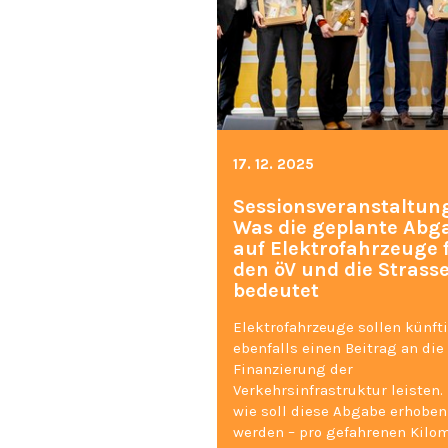
17. 12. 2025
Sessionsveranstaltun
Was die geplante Abg
auf Elektrofahrzeuge 
den öV und die Strass
bedeutet
Elektrofahrzeuge sollen künft
ebenfalls einen Beitrag an die
Finanzierung der
Verkehrsinfrastruktur leisten.
wie soll diese Abgabe erhoben
werden – pro gefahrenen Kilo