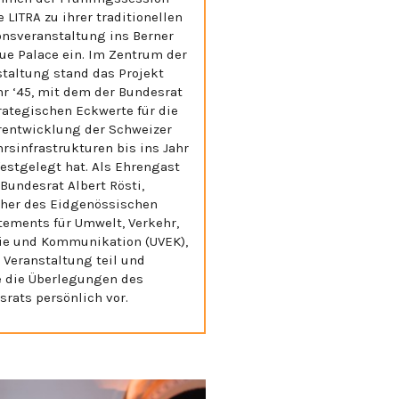
e LITRA zu ihrer traditionellen
onsveranstaltung ins Berner
ue Palace ein. Im Zentrum der
staltung stand das Projekt
hr ‘45, mit dem der Bundesrat
rategischen Eckwerte für die
rentwicklung der Schweizer
rsinfrastrukturen bis ins Jahr
estgelegt hat. Als Ehrengast
Bundesrat Albert Rösti,
eher des Eidgenössischen
tements für Umwelt, Verkehr,
ie und Kommunikation (UVEK),
 Veranstaltung teil und
te die Überlegungen des
rats persönlich vor.