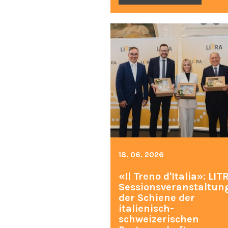
18. 06. 2026
«Il Treno d'Italia»: LIT
Sessionsveranstaltun
der Schiene der
italienisch-
schweizerischen