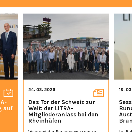
24. 03. 2026
19. 0
RA-
Das Tor der Schweiz zur
Sess
g auf
Welt: der LITRA-
Bund
Mitgliederanlass bei den
Aust
Rheinhäfen
Bra
Während der Personenverkehr im
Im Ra