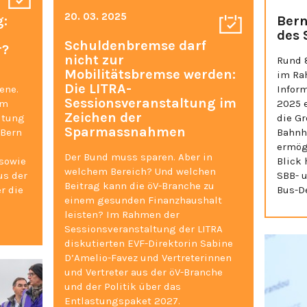
20. 03. 2025
g:
Bern
des 
Schuldenbremse darf
r?
nicht zur
Rund 
Mobilitätsbremse werden:
n
im Ra
Die LITRA-
ene.
Inform
Sessionsveranstaltung im
Im
2025 
Zeichen der
ltung
die G
Sparmassnahmen
 Bern
Bahnh
ermög
Der Bund muss sparen. Aber in
 sowie
Blick 
welchem Bereich? Und welchen
us der
SBB- 
Beitrag kann die öV-Branche zu
r die
Bus-D
einem gesunden Finanzhaushalt
leisten? Im Rahmen der
Sessionsveranstaltung der LITRA
diskutierten EVF-Direktorin Sabine
D’Amelio-Favez und Vertreterinnen
und Vertreter aus der öV-Branche
und der Politik über das
Entlastungspaket 2027.