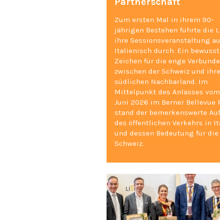
Partnerschaft
Zum ersten Mal in ihrem 90-
jährigen Bestehen führte die L
ihre Sessionsveranstaltung au
Italienisch durch. Ein bewuss
Zeichen für die enge Verbunde
zwischen der Schweiz und ihr
südlichen Nachbarland. Im
Mittelpunkt des Anlasses vom 
Juni 2026 im Berner Bellevue 
stand der bemerkenswerte Au
des öffentlichen Verkehrs in It
und dessen Bedeutung für die
Schweiz.