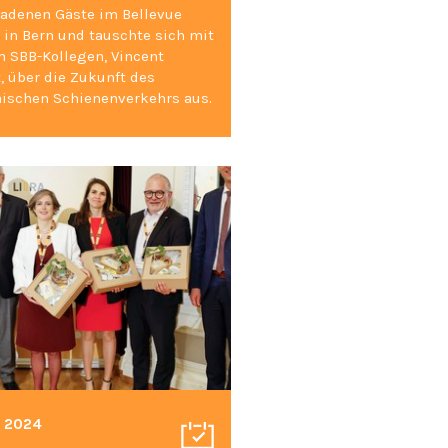
ladenen Gäste im Bellevue
 in Bern und tauschte sich mit
 SBB-Kollegen, Vincent
, über die Zukunft des
ischen Schienenverkehrs aus.
. 2024