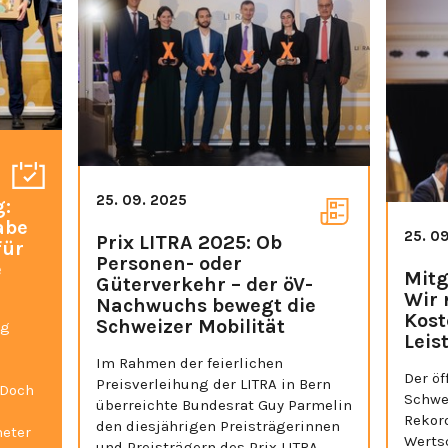
25. 09. 2025
g:
abe
25. 0
Prix LITRA 2025: Ob
für
Personen- oder
e
Mitg
Güterverkehr – der öV-
Wir 
Nachwuchs bewegt die
Kost
Schweizer Mobilität
ig
Leis
Im Rahmen der feierlichen
Der öf
Preisverleihung der LITRA in Bern
 Doch
Schwe
überreichte Bundesrat Guy Parmelin
Rekor
den diesjährigen Preisträgerinnen
meter
Wertsc
und Preisträgern des Prix LITRA