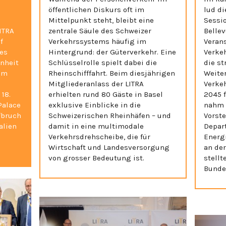
öffentlichen Diskurs oft im
lud di
Mittelpunkt steht, bleibt eine
Sessi
ITRA
zentrale Säule des Schweizer
Bellev
f
Verkehrssystems häufig im
Veran
tes
Hintergrund: der Güterverkehr. Eine
Verke
nheit
Schlüsselrolle spielt dabei die
die st
em
Rheinschifffahrt. Beim diesjährigen
Weite
Mitgliederanlass der LITRA
Verkeh
18.
erhielten rund 80 Gäste in Basel
2045 f
Palace
exklusive Einblicke in die
nahm 
fbruch
Schweizerischen Rheinhäfen – und
Vorst
alien
damit in eine multimodale
Depar
Verkehrsdrehscheibe, die für
Energ
Wirtschaft und Landesversorgung
an der
von grosser Bedeutung ist.
stell
Bundes