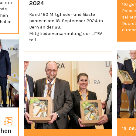
er die
2024
110 ge
ende
Palace
Rund 180 Mitglieder und Gäste
chen
seinem
nahmen am 18. September 2024 in
hafen.
Ducrot
Bern an der 88.
europä
Mitgliederversammlung der LITRA
teil.
13. 06
chen