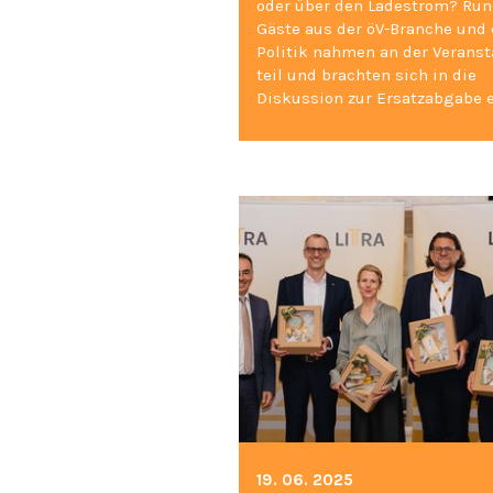
oder über den Ladestrom? Run
Gäste aus der öV-Branche und 
Politik nahmen an der Verans
teil und brachten sich in die
Diskussion zur Ersatzabgabe e
19. 06. 2025