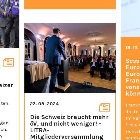
18. 12
Sess
Euro
Euro
Fran
eizer
vone
kön
lten
23. 09. 2024
Frankr
die Le
Die Schweiz braucht mehr
Im Ra
igen
öV, und nicht weniger! –
Sessio
ich.
LITRA-
richte
n
Mitgliederversammlung
Vorsit