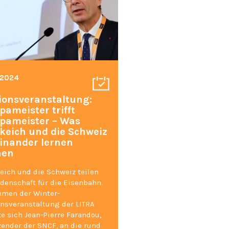
. 2024
ionsveranstaltung:
pameister trifft
pameister – Was
keich und die Schweiz
inander lernen
nen
eich und die Schweiz teilen
idenschaft für die Eisenbahn.
hmen der Winter-
nsveranstaltung der LITRA
te sich Jean-Pierre Farandou,
zender der SNCF, an die rund