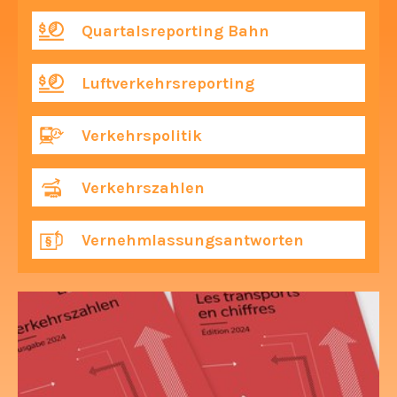
Quartalsreporting Bahn
Luftverkehrsreporting
Verkehrspolitik
Verkehrszahlen
Vernehmlassungsantworten