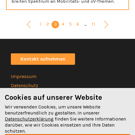
breiten Spektrum an Mobilitäts- und öV-Themen.
1
2
3
4
5
6
…
11
Kontakt aufnehmen
Impressum
Datenschutz
Statuten
Cookies auf unserer Website
Wir verwenden Cookies, um unsere Website
benutzerfreundlich zu gestalten. In unserer
Datenschutzerklärung
finden Sie weitere Informationen
darüber, wie wir Cookies einsetzen und Ihre Daten
Spitalgasse 32
schützen.