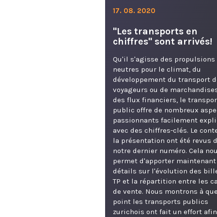
17. 08. 2020
"Les transports en
chiffres" sont arrivés!
Qu'il s'agisse des propulsions
neutres pour le climat, du
développement du transport d
voyageurs ou de marchandise
des flux financiers, le transpor
public offre de nombreux aspe
passionnants facilement expl
avec des chiffres-clés. Le cont
la présentation ont été revus 
notre dernier numéro. Cela no
permet d'apporter maintenant
détails sur l'évolution des bill
TP et la répartition entre les 
de vente. Nous montrons à que
point les transports publics
zurichois ont fait un effort afi