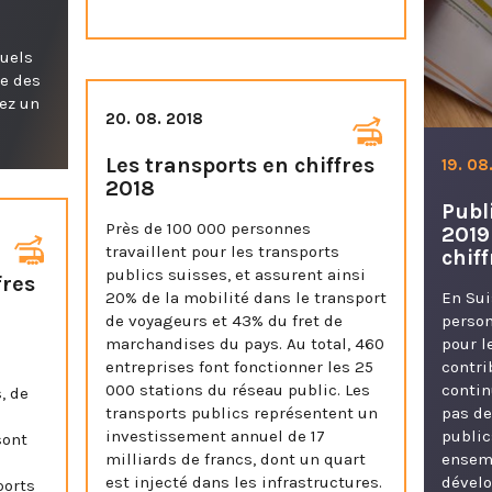
tuels
ée des
tez un
20. 08. 2018
Les transports en chiffres
19. 08
2018
Publ
Près de 100 000 personnes
2019
travaillent pour les transports
chif
publics suisses, et assurent ainsi
fres
20% de la mobilité dans le transport
En Sui
de voyageurs et 43% du fret de
person
marchandises du pays. Au total, 460
pour l
u
entreprises font fonctionner les 25
contri
000 stations du réseau public. Les
contin
, de
transports publics représentent un
pas de
investissement annuel de 17
public
sont
milliards de francs, dont un quart
ensem
est injecté dans les infrastructures.
dével
ports