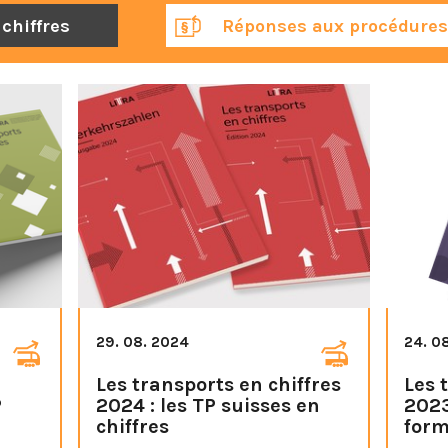
chiffres
Réponses aux procédures 
29. 08. 2024
24. 0
Les transports en chiffres
Les 
P
2024 : les TP suisses en
2023
chiffres
form