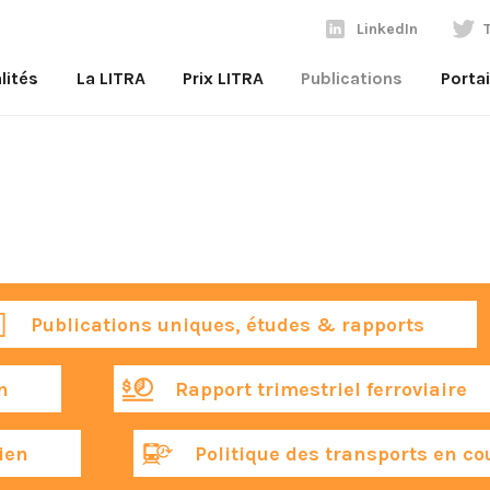
LinkedIn
lités
La LITRA
Prix LITRA
Publications
Porta
Publications uniques, études & rapports
n
Rapport trimestriel ferroviaire
ien
Politique des transports en co