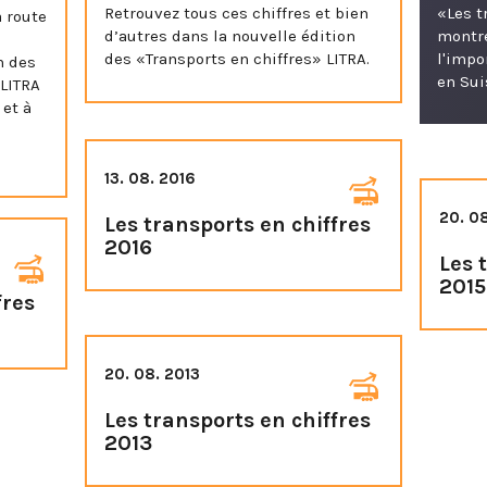
Retrouvez tous ces chiffres et bien
«Les t
a route
d’autres dans la nouvelle édition
montre
des «Transports en chiffres» LITRA.
l'impo
n des
en Sui
 LITRA
 et à
13. 08. 2016
20. 0
Les transports en chiffres
2016
Les 
2015
fres
20. 08. 2013
Les transports en chiffres
2013