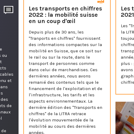
Les transports en chiffres
Les 
2022 : la mobilité suisse
202
en un coup d'œil
Les "T
Depuis plus de 30 ans, les
la LIT
"Tranports en chiffres" fournissent
toujou
des informations compactes sur la
chiffr
e
mobilité en Suisse, que ce soit sur
transp
s ou
le rail ou sur la route, dans le
année,
t
transport de personnes comme
plus :
cts
dans celui de marchandises. Ces
avons
icables
dernières années, nous avons
graph
enu et
remanié des contenus tels que le
chiffr
dans
financement de l'exploitation et de
us
l'infrastructure, les tarifs et les
 des
aspects environnementaux. La
ets de
dernière édition des "Transports en
canaux
chiffres" de la LITRA retrace
l
l'évolution mouvementée de la
mobilité au cours des dernières
n de
années.