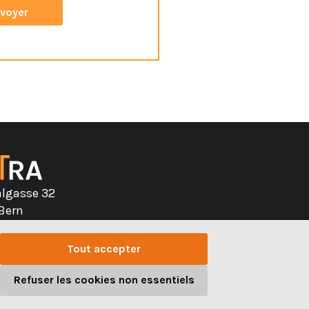
s le bas de page de notre
algasse 32
 Bern
328 32 32
Tout accepter
Refuser les cookies non essentiels