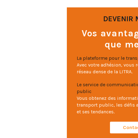
DEVENIR
Vos avantag
que m
La plateforme pour le tran
Avec votre adhésion, vous r
réseau dense de la LITRA.
Le service de communicatio
public
Vous obtenez des informati
transport public, les défis 
et ses tendances.
Conta