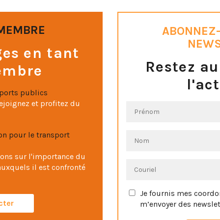
 MEMBRE
ABONNEZ-
NEWS
es en tant
Restez au
embre
l'ac
sports publics
ejoignez et profitez du
n pour le transport
ons sur l'importance du
auxquels il est confronté
Je fournis mes coordo
cter
m’envoyer des newslet
Vous pouvez vous désinscrire