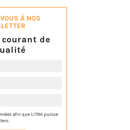
VOUS À NOS
LETTER
 courant de
tualité
nnées afin que LITRA puisse
ters.
 à tout moment en cliquant sur