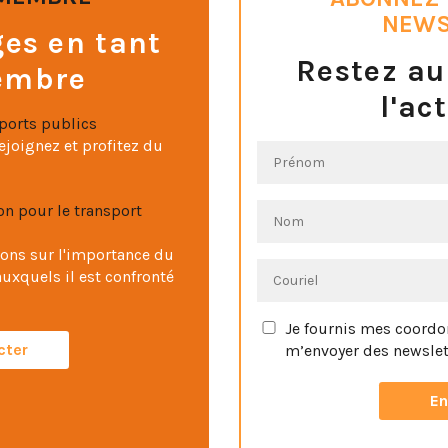
NEWS
es en tant
Restez au
embre
l'ac
sports publics
ejoignez et profitez du
n pour le transport
ons sur l'importance du
auxquels il est confronté
Je fournis mes coordo
cter
m’envoyer des newslet
Vous pouvez vous désinscrire
le lien de désinscription dan
newsletter.