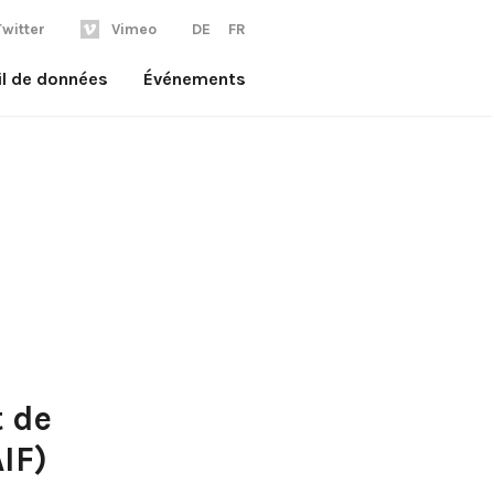
Twitter
Vimeo
DE
FR
il de données
Événements
 de
AIF)