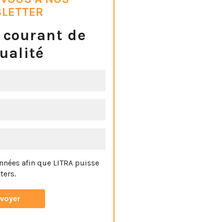
LETTER
 courant de
tualité
nnées afin que LITRA puisse
ters.
 à tout moment en cliquant sur
s le bas de page de notre