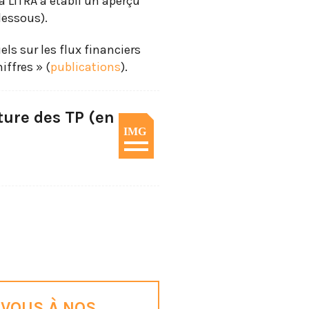
a LITRA a établi un aperçu
dessous).
ls sur les flux financiers
iffres » (
publications
).
ture des TP (en
IMG
VOUS À NOS