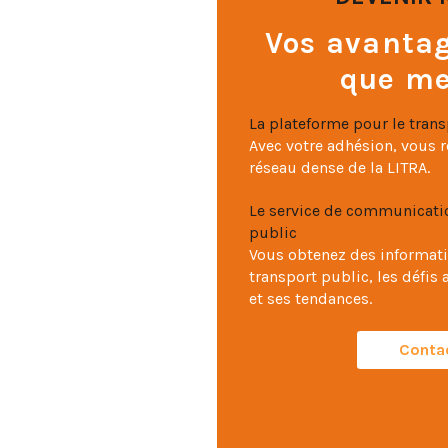
Vos avantag
que m
La plateforme pour le tran
Avec votre adhésion, vous r
réseau dense de la LITRA.
Le service de communicatio
public
Vous obtenez des informati
transport public, les défis 
et ses tendances.
Conta