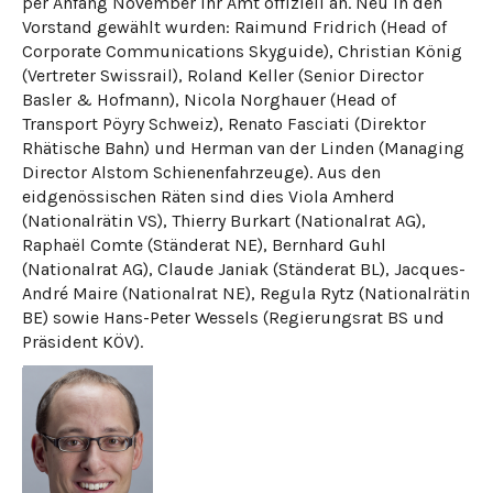
per Anfang November ihr Amt offiziell an. Neu in den
Vorstand gewählt wurden: Raimund Fridrich (Head of
Corporate Communications Skyguide), Christian König
(Vertreter Swissrail), Roland Keller (Senior Director
Basler & Hofmann), Nicola Norghauer (Head of
Transport Pöyry Schweiz), Renato Fasciati (Direktor
Rhätische Bahn) und Herman van der Linden (Managing
Director Alstom Schienenfahrzeuge). Aus den
eidgenössischen Räten sind dies Viola Amherd
(Nationalrätin VS), Thierry Burkart (Nationalrat AG),
Raphaël Comte (Ständerat NE), Bernhard Guhl
(Nationalrat AG), Claude Janiak (Ständerat BL), Jacques-
André Maire (Nationalrat NE), Regula Rytz (Nationalrätin
BE) sowie Hans-Peter Wessels (Regierungsrat BS und
Präsident KÖV).