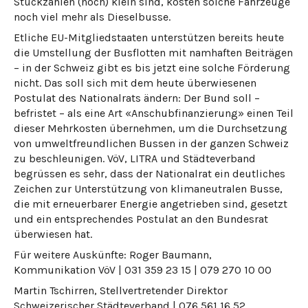
Stückzahlen (noch) klein sind, kosten solche Fahrzeuge
noch viel mehr als Dieselbusse.
Etliche EU-Mitgliedstaaten unterstützen bereits heute
die Umstellung der Busflotten mit namhaften Beiträgen
– in der Schweiz gibt es bis jetzt eine solche Förderung
nicht. Das soll sich mit dem heute überwiesenen
Postulat des Nationalrats ändern: Der Bund soll –
befristet – als eine Art «Anschubfinanzierung» einen Teil
dieser Mehrkosten übernehmen, um die Durchsetzung
von umweltfreundlichen Bussen in der ganzen Schweiz
zu beschleunigen. VöV, LITRA und Städteverband
begrüssen es sehr, dass der Nationalrat ein deutliches
Zeichen zur Unterstützung von klimaneutralen Busse,
die mit erneuerbarer Energie angetrieben sind, gesetzt
und ein entsprechendes Postulat an den Bundesrat
überwiesen hat.
Für weitere Auskünfte: Roger Baumann,
Kommunikation VöV | 031 359 23 15 | 079 270 10 00
Martin Tschirren, Stellvertretender Direktor
Schweizerischer Städteverband | 076 561 16 52