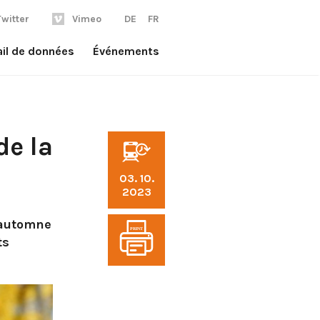
Twitter
Vimeo
DE
FR
ail de données
Événements
de la
03. 10.
2023
d'automne
PRINT
ts