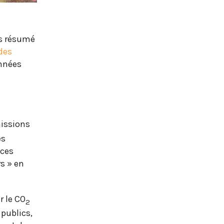
ns résumé
des
onnées
missions
es
 ces
rs » en
r le CO
2
 publics,