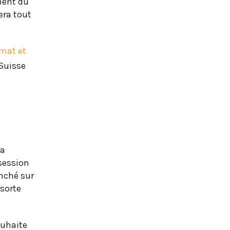
ment du
sera tout
limat et
 Suisse
la
session
enché sur
 sorte
ouhaite