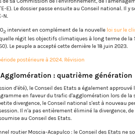
ons de sa Commission de l'environnement, de l'aménage
ATE-E). Le dossier passe ensuite au Conseil national. Il y 
E-N.
CO
intervient en complément de la nouvelle
loi sur le c
2
quelle régit les objectifs climatiques à long terme de la
50). Le peuple a accepté cette dernière le 18 juin 2023.
période postérieure à 2024. Révision
’Agglomération : quatrième génération
ssion d'été), le Conseil des Etats a également approuvé 
gramme en faveur du trafic d'agglomération lors de la 
etite divergence, le Conseil national s'est à nouveau p
ession. Il n'a pas entièrement éliminé la divergence, de
 soumise au Conseil des Etats.
nnel routier Moscia-Acapulco : le Conseil des Etats ne s