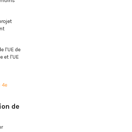
u moins
projet
nt
de l'UE de
e et l'UE
u 4e
ion de
er