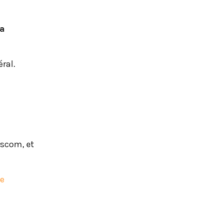
la
ral.
sscom, et
ne