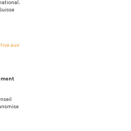
national.
 Suisse
ative aux
uement
onseil
ransmise