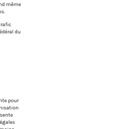
quand même
ns.
rafic
édéral du
nte pour
onisation
ésente
légales