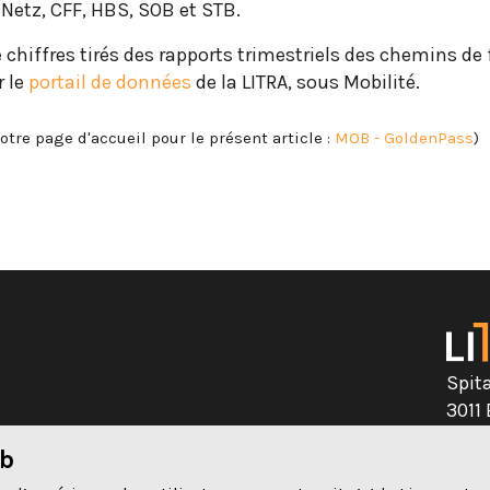
 Netz, CFF, HBS, SOB et STB.
chiffres tirés des rapports trimestriels des chemins de 
r le
portail de données
de la LITRA, sous Mobilité.
otre page d'accueil pour le présent article :
MOB - GoldenPass
)
Spit
3011
eb
031 
té