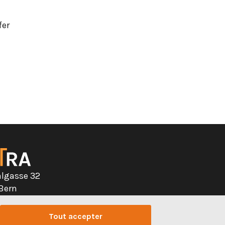
fer
algasse 32
 Bern
328 32 32
Tout accepter