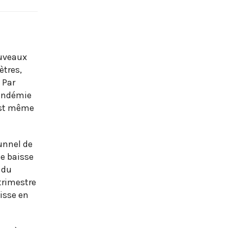
ouveaux
ètres,
 Par
pandémie
 est même
tunnel de
e baisse
 du
trimestre
aisse en