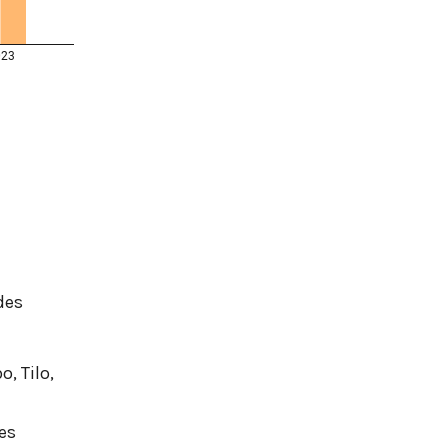
des
, Tilo,
es