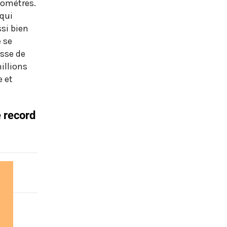
lomètres.
 qui
si bien
 se
isse de
illions
e et