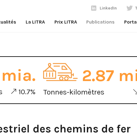
LinkedIn
ualités
La LITRA
Prix LITRA
Publications
Porta
 mia.
2.87 mi
s
10.7%
Tonnes-kilomètres
striel des chemins de fer