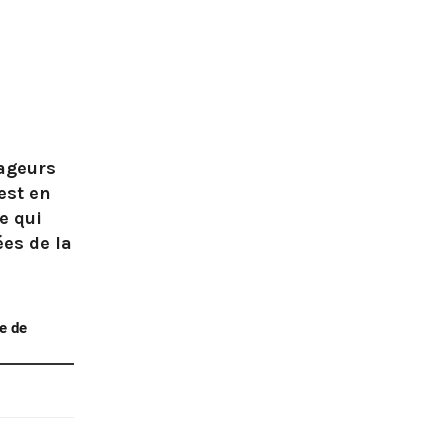
yageurs
est en
e qui
ées de la