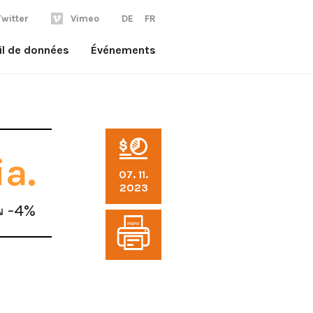
Twitter
Vimeo
DE
FR
il de données
Événements
a.
07. 11.
2023
-4%
PRINT