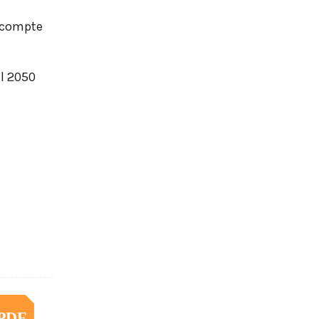
s compte
l 2050