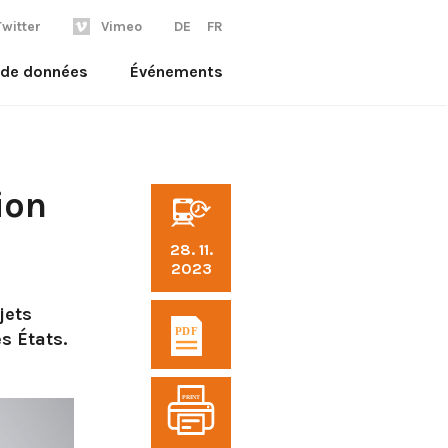
Twitter
Vimeo
DE
FR
l de données
Événements
ion
28. 11.
2023
jets
s États.
PRINT