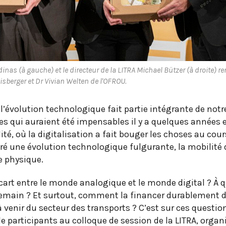
inas (à gauche) et le directeur de la LITRA Michael Bützer (à droite) r
lisberger et Dr Vivian Welten de l'OFROU.
 l’évolution technologique fait partie intégrante de notre
s qui auraient été impensables il y a quelques années e
té, où la digitalisation a fait bouger les choses au cour
ré une évolution technologique fulgurante, la mobilité
e physique.
art entre le monde analogique et le monde digital ? À 
demain ? Et surtout, comment la financer durablement d
 à venir du secteur des transports ? C’est sur ces questio
 participants au colloque de session de la LITRA, organ