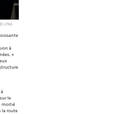
 © LITRA
roissante
sion à
nées. «
deux
structure
 à
sur le
a moitié
 la route