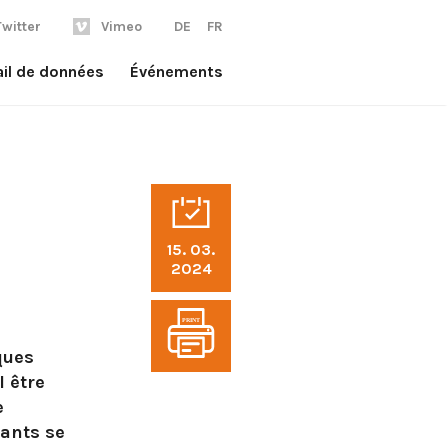
Twitter
Vimeo
DE
FR
ail de données
Événements
15. 03.
2024
PRINT
ques
l être
e
pants se