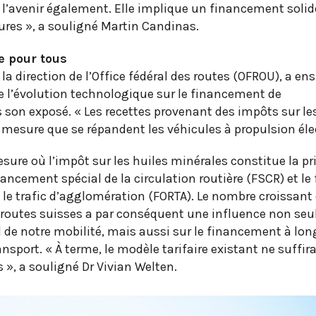
r l’avenir également. Elle implique un financement solid
ures », a souligné Martin Candinas.
e pour tous
a direction de l’Office fédéral des routes (OFROU), a ens
e l’évolution technologique sur le financement de
s son exposé. « Les recettes provenant des impôts sur le
mesure que se répandent les véhicules à propulsion élec
sure où l’impôt sur les huiles minérales constitue la pr
ancement spécial de la circulation routière (FSCR) et le
t le trafic d’agglomération (FORTA). Le nombre croissant
es routes suisses a par conséquent une influence non se
 de notre mobilité, mais aussi sur le financement à lo
ansport. « À terme, le modèle tarifaire existant ne suffira
s », a souligné Dr Vivian Welten.