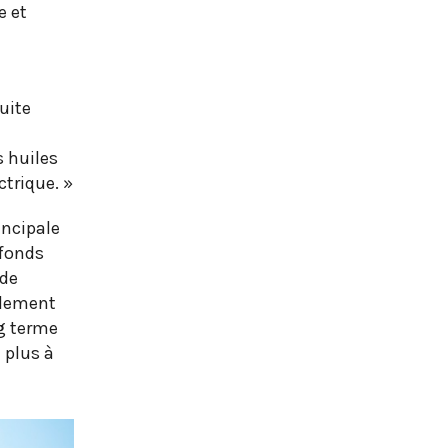
e et
uite
s huiles
trique. »
incipale
 fonds
 de
ulement
ng terme
 plus à