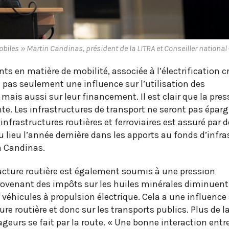
iles » Martin Candinas, président de la LITRA et Conseiller national
s en matière de mobilité, associée à l’électrification c
 pas seulement une influence sur l’utilisation des
 mais aussi sur leur financement. Il est clair que la pres
. Les infrastructures de transport ne seront pas éparg
nfrastructures routières et ferroviaires est assuré par 
u lieu l’année dernière dans les apports au fonds d’infra
in Candinas.
ructure routière est également soumis à une pression
rovenant des impôts sur les huiles minérales diminuent
véhicules à propulsion électrique. Cela a une influence 
re routière et donc sur les transports publics. Plus de l
geurs se fait par la route. « Une bonne interaction entre