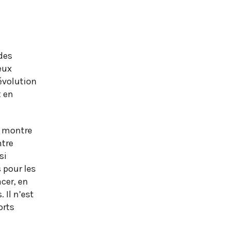
 des
eux
évolution
t en
e montre
ntre
si
 pour les
acer, en
 Il n’est
orts