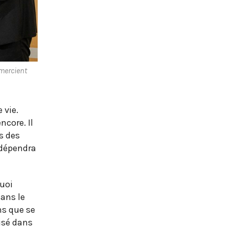
emercient
 vie.
ncore. Il
s des
 dépendra
quoi
ans le
ns que se
isé dans